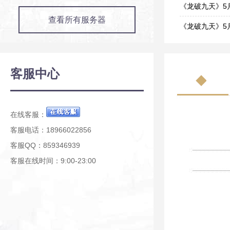
05-20
《龙破九天》5月2
查看所有服务器
05-20
《龙破九天》5月1
05-10
《龙破九天》5月5
05-04
《龙破九天》4月3
客服中心
04-29
《龙破九天》4月2
04-23
在线客服：
客服电话：18966022856
客服QQ：859346939
客服在线时间：9:00-23:00