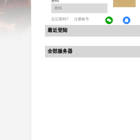
密码:
忘记密码?
注册账号
最近登陆
全部服务器