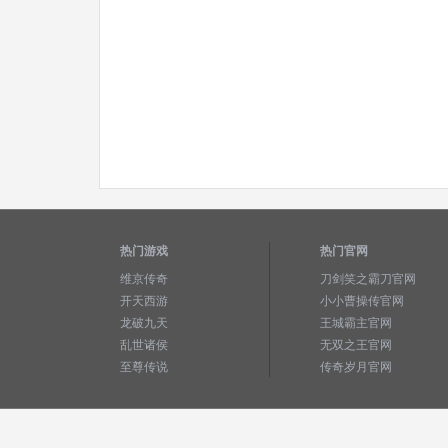
热门游戏
热门官网
维京传奇
刀剑笑之霸刀官网
开天西游
小小曹操传官网
龙破九天
王城霸主官网
乱世诸侯
无双之王官网
至尊传说
传奇岁月官网