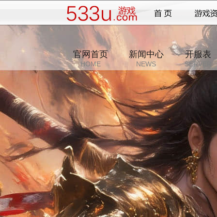
官网首页
新闻中心
开服表
HOME
NEWS
SERVER