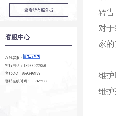
查看所有服务器
转告
对于
客服中心
家的
在线客服：
客服电话：18966022856
维护时
客服QQ：859346939
客服在线时间：9:00-23:00
维护