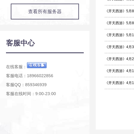
查看所有服务器
《开天西游》5月
《开天西游》5月
《开天西游》5月1
客服中心
《开天西游》4月
《开天西游》4月
在线客服：
《开天西游》4月
客服电话：18966022856
《开天西游》4月
客服QQ：859346939
客服在线时间：9:00-23:00