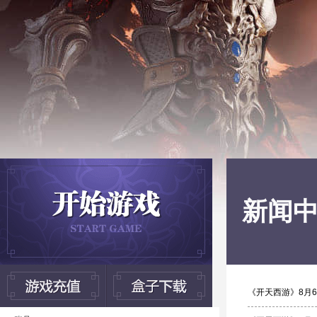
新闻
《开天西游》8月