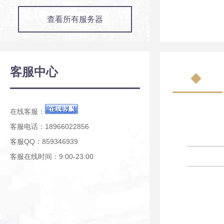
查看所有服务器
客服中心
在线客服：
客服电话：18966022856
客服QQ：859346939
客服在线时间：9:00-23:00