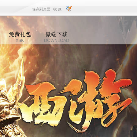
保存到桌面 |
收 藏
保存到桌面
|
收 藏
免费礼包
微端下载
XSK
DOWNLOAD