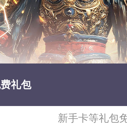
免费礼包
新手卡等礼包